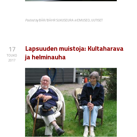
Posted by
BÄR/BÄHR SUKUSEURA
in
EMUSEO, UUTISET
Lapsuuden muistoja: Kultaharava
17
ja helminauha
TOUKO
2017