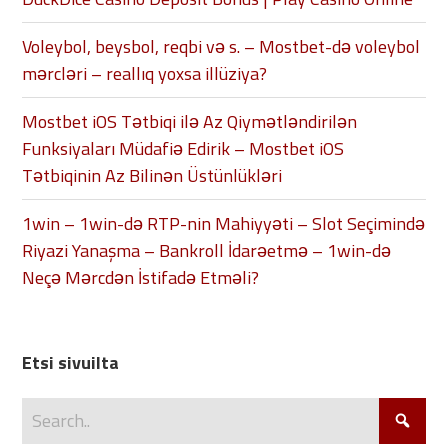
Voleybol, beysbol, reqbi və s. – Mostbet-də voleybol
mərcləri – reallıq yoxsa illüziya?
Mostbet iOS Tətbiqi ilə Az Qiymətləndirilən
Funksiyaları Müdafiə Edirik – Mostbet iOS
Tətbiqinin Az Bilinən Üstünlükləri
1win – 1win-də RTP-nin Mahiyyəti – Slot Seçimində
Riyazi Yanaşma – Bankroll İdarəetmə – 1win-də
Neçə Mərcdən İstifadə Etməli?
Etsi sivuilta