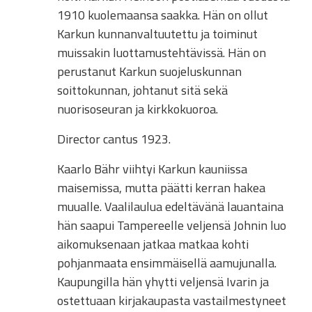
1910 kuolemaansa saakka. Hän on ollut
Karkun kunnanvaltuutettu ja toiminut
muissakin luottamustehtävissä. Hän on
perustanut Karkun suojeluskunnan
soittokunnan, johtanut sitä sekä
nuorisoseuran ja kirkkokuoroa.
Director cantus 1923.
Kaarlo Bähr viihtyi Karkun kauniissa
maisemissa, mutta päätti kerran hakea
muualle. Vaalilaulua edeltävänä lauantaina
hän saapui Tampereelle veljensä Johnin luo
aikomuksenaan jatkaa matkaa kohti
pohjanmaata ensimmäisellä aamujunalla.
Kaupungilla hän yhytti veljensä Ivarin ja
ostettuaan kirjakaupasta vastailmestyneet