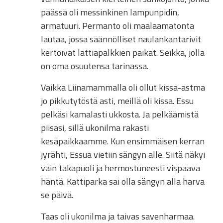
päässä oli messinkinen lampunpidin,
armatuuri. Permanto oli maalaamatonta
lautaa, jossa säännölliset naulankantarivit
kertoivat lattiapalkkien paikat. Seikka, jolla
on oma osuutensa tarinassa.
Vaikka Liinamammalla oli ollut kissa-astma
jo pikkutytöstä asti, meillä oli kissa. Essu
pelkäsi kamalasti ukkosta. Ja pelkäämistä
piisasi, sillä ukonilma rakasti
kesäpaikkaamme. Kun ensimmäisen kerran
jyrähti, Essua vietiin sängyn alle. Siitä näkyi
vain takapuoli ja hermostuneesti vispaava
häntä. Kattiparka sai olla sängyn alla harva
se päivä.
Taas oli ukonilma ja taivas savenharmaa.