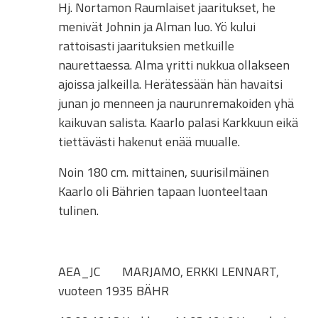
Hj. Nortamon Raumlaiset jaaritukset, he
menivät Johnin ja Alman luo. Yö kului
rattoisasti jaarituksien metkuille
naurettaessa. Alma yritti nukkua ollakseen
ajoissa jalkeilla. Herätessään hän havaitsi
junan jo menneen ja naurunremakoiden yhä
kaikuvan salista. Kaarlo palasi Karkkuun eikä
tiettävästi hakenut enää muualle.
Noin 180 cm. mittainen, suurisilmäinen
Kaarlo oli Bährien tapaan luonteeltaan
tulinen.
AEA_JC
MARJAMO, ERKKI LENNART,
vuoteen 1935 BÄHR