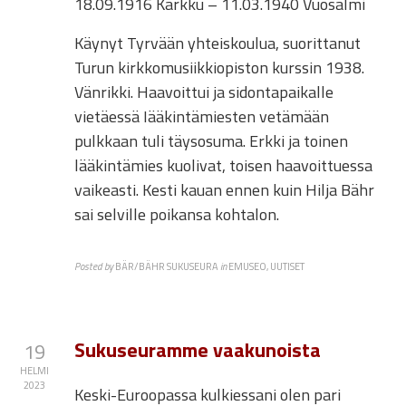
18.09.1916 Karkku – 11.03.1940 Vuosalmi
Käynyt Tyrvään yhteiskoulua, suorittanut
Turun kirkkomusiikkiopiston kurssin 1938.
Vänrikki. Haavoittui ja sidontapaikalle
vietäessä Iääkintämiesten vetämään
pulkkaan tuli täysosuma. Erkki ja toinen
lääkintämies kuolivat, toisen haavoittuessa
vaikeasti. Kesti kauan ennen kuin Hilja Bähr
sai selville poikansa kohtalon.
Posted by
BÄR/BÄHR SUKUSEURA
in
EMUSEO, UUTISET
Sukuseuramme vaakunoista
19
HELMI
2023
Keski-Euroopassa kulkiessani olen pari