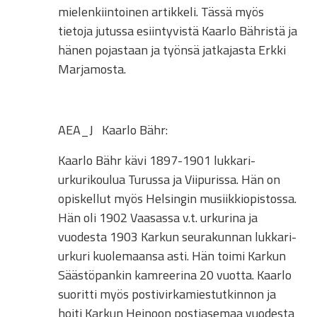
mielenkiintoinen artikkeli. Tässä myös
tietoja jutussa esiintyvistä Kaarlo Bähristä ja
hänen pojastaan ja työnsä jatkajasta Erkki
Marjamosta.
AEA_J
Kaarlo Bähr:
Kaarlo Bähr kävi 1897-1901 lukkari-
urkurikoulua Turussa ja Viipurissa. Hän on
opiskellut myös Helsingin musiikkiopistossa.
Hän oli 1902 Vaasassa v.t. urkurina ja
vuodesta 1903 Karkun seurakunnan lukkari-
urkuri kuolemaansa asti. Hän toimi Karkun
Säästöpankin kamreerina 20 vuotta. Kaarlo
suoritti myös postivirkamiestutkinnon ja
hoiti Karkun Heinoon postiasemaa vuodesta