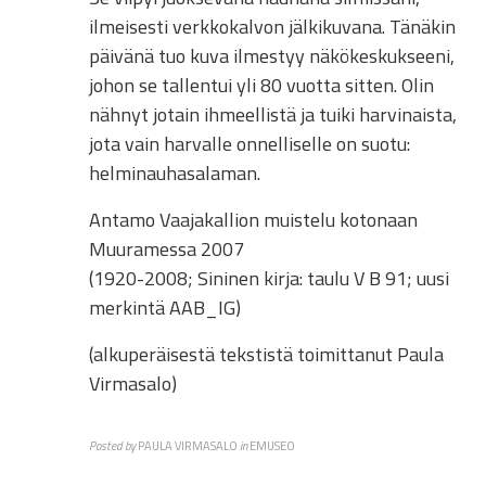
ilmeisesti verkkokalvon jälkikuvana. Tänäkin
päivänä tuo kuva ilmestyy näkökeskukseeni,
johon se tallentui yli 80 vuotta sitten. Olin
nähnyt jotain ihmeellistä ja tuiki harvinaista,
jota vain harvalle onnelliselle on suotu:
helminauhasalaman.
Antamo Vaajakallion muistelu kotonaan
Muuramessa 2007
(1920-2008; Sininen kirja: taulu V B 91; uusi
merkintä AAB_IG)
(alkuperäisestä tekstistä toimittanut Paula
Virmasalo)
Posted by
PAULA VIRMASALO
in
EMUSEO