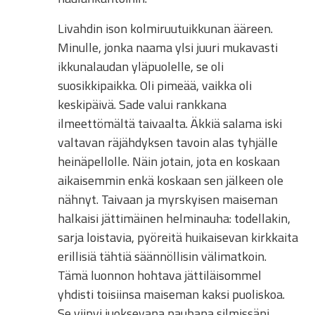
Livahdin ison kolmiruutuikkunan ääreen.
Minulle, jonka naama ylsi juuri mukavasti
ikkunalaudan yläpuolelle, se oli
suosikkipaikka. Oli pimeää, vaikka oli
keskipäivä. Sade valui rankkana
ilmeettömältä taivaalta. Äkkiä salama iski
valtavan räjähdyksen tavoin alas tyhjälle
heinäpellolle. Näin jotain, jota en koskaan
aikaisemmin enkä koskaan sen jälkeen ole
nähnyt. Taivaan ja myrskyisen maiseman
halkaisi jättimäinen helminauha: todellakin,
sarja loistavia, pyöreitä huikaisevan kirkkaita
erillisiä tähtiä säännöllisin välimatkoin.
Tämä luonnon hohtava jättiläisommel
yhdisti toisiinsa maiseman kaksi puoliskoa.
Se viipyi juoksevana nauhana silmissäni,