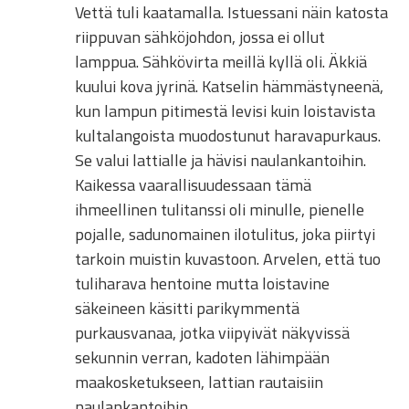
Vettä tuli kaatamalla. Istuessani näin katosta
riippuvan sähköjohdon, jossa ei ollut
lamppua. Sähkövirta meillä kyllä oli. Äkkiä
kuului kova jyrinä. Katselin hämmästyneenä,
kun lampun pitimestä levisi kuin loistavista
kultalangoista muodostunut haravapurkaus.
Se valui lattialle ja hävisi naulankantoihin.
Kaikessa vaarallisuudessaan tämä
ihmeellinen tulitanssi oli minulle, pienelle
pojalle, sadunomainen ilotulitus, joka piirtyi
tarkoin muistin kuvastoon. Arvelen, että tuo
tuliharava hentoine mutta loistavine
säkeineen käsitti parikymmentä
purkausvanaa, jotka viipyivät näkyvissä
sekunnin verran, kadoten lähimpään
maakosketukseen, lattian rautaisiin
naulankantoihin.