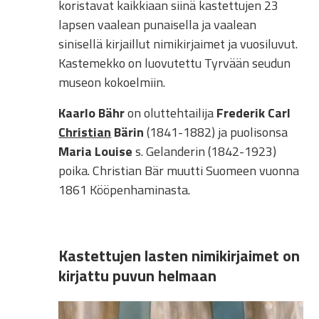
koristavat kaikkiaan siinä kastettujen 23
lapsen vaalean punaisella ja vaalean
sinisellä kirjaillut nimikirjaimet ja vuosiluvut.
Kastemekko on luovutettu Tyrvään seudun
museon kokoelmiin.
Kaarlo Bähr
on oluttehtailija
Frederik Carl
Christian
Bärin
(1841-1882) ja puolisonsa
Maria Louise
s. Gelanderin (1842-1923)
poika. Christian Bär muutti Suomeen vuonna
1861 Kööpenhaminasta.
Kastettujen lasten nimikirjaimet on
kirjattu puvun helmaan