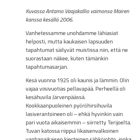
Kuvassa Antamo Vaajakallio vaimonsa Mairen
kanssa kesällä 2006.
Vanhetessamme unohdamme lähiasiat
helposti, mutta kaukaisen lapsuuden
tapahtumat säilyvät muistissa niin, että ne
suorastaan näkee, kuten tämänkin
tapahtumasarjan.
Kesä vuonna 1925 oli kaunis ja lämmin. Olin
vajaa viisivuotias pellavapää. Perheellä oli
kesähuvila Järvenpäässä.
Kookkaanpuoleinen pyöröhirsihuvila
lasiverantoineen oli – ehkä hyvinkin vain
pari vuota aikaisemmin – siirretty Terijoelta.
Tuvan katossa riippui likaisenvalkoinen
vanhanaikaisen kierteinen sähköjohto, jonka