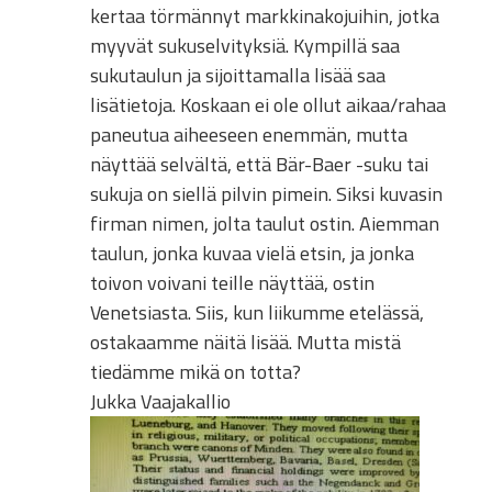
kertaa törmännyt markkinakojuihin, jotka
myyvät sukuselvityksiä. Kympillä saa
sukutaulun ja sijoittamalla lisää saa
lisätietoja. Koskaan ei ole ollut aikaa/rahaa
paneutua aiheeseen enemmän, mutta
näyttää selvältä, että Bär-Baer -suku tai
sukuja on siellä pilvin pimein. Siksi kuvasin
firman nimen, jolta taulut ostin. Aiemman
taulun, jonka kuvaa vielä etsin, ja jonka
toivon voivani teille näyttää, ostin
Venetsiasta. Siis, kun liikumme etelässä,
ostakaamme näitä lisää. Mutta mistä
tiedämme mikä on totta?
Jukka Vaajakallio