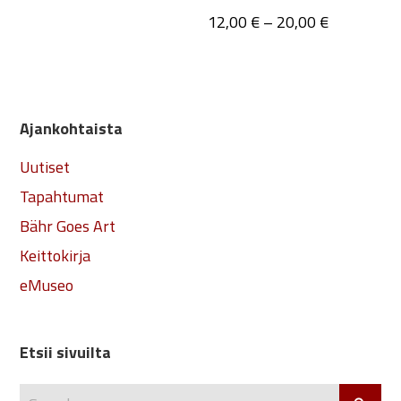
Hintaluokk
Tällä
12,00
€
–
20,00
€
12,00 €
tuotteella
-
on
20,00 €
useampi
muunnelm
Ajankohtaista
Voit
tehdä
Uutiset
valinnat
Tapahtumat
tuotteen
Bähr Goes Art
sivulla.
Keittokirja
eMuseo
Etsii sivuilta