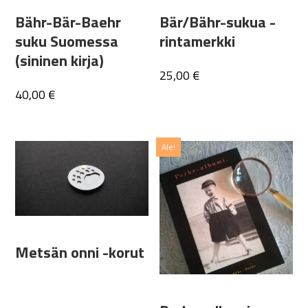
Bähr-Bär-Baehr
Bär/Bähr-sukua -
suku Suomessa
rintamerkki
(sininen kirja)
25,00
€
40,00
€
Ale!
Metsän onni -korut