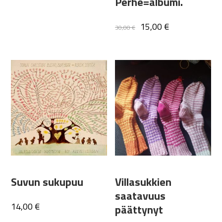
Perhe=albumi.
Alkuperäinen
Nykyinen
15,00
€
30,00
€
hinta
hinta
oli:
on:
30,00 €.
15,00 €.
Suvun sukupuu
Villasukkien
saatavuus
14,00
€
päättynyt