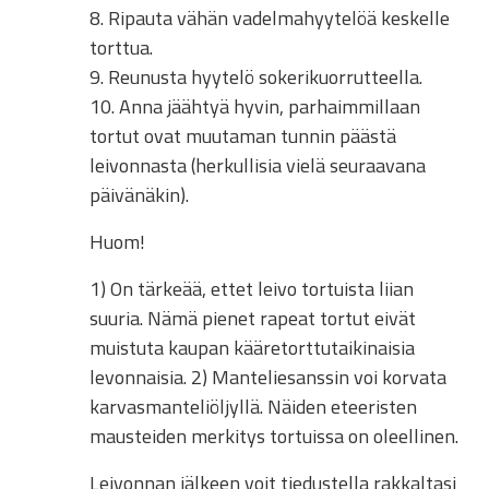
8. Ripauta vähän vadelmahyytelöä keskelle
torttua.
9. Reunusta hyytelö sokerikuorrutteella.
10. Anna jäähtyä hyvin, parhaimmillaan
tortut ovat muutaman tunnin päästä
leivonnasta (herkullisia vielä seuraavana
päivänäkin).
Huom!
1) On tärkeää, ettet leivo tortuista liian
suuria. Nämä pienet rapeat tortut eivät
muistuta kaupan kääretorttutaikinaisia
levonnaisia. 2) Manteliesanssin voi korvata
karvasmanteliöljyllä. Näiden eteeristen
mausteiden merkitys tortuissa on oleellinen.
Leivonnan jälkeen voit tiedustella rakkaltasi