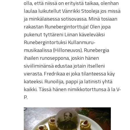
olla, että niissä on erityistä taikaa, olenhan
laulaa luikutellut Vänrikki Stooleja jos missä
ja minkälaisessa sotisovassa. Minä tosiaan
rakastan Runebergintorttuja! Olen jopa
pukenut tyttäreni Liinan käveleväksi
Runebergintortuksi Kullanmuru-
musikaalissa (Hilloneuvos). Runebergia
ihailen runoseppona, joskin hänen
siviiliminänsä edustaa jotain itselleni
vierasta. Fredrikaa ei joka tilanteessa käy
kateeksi. Runoilija, pappi ja latinisti yhtä
kaikki. Tässä hänen nimikkotorttunsa à la V-
P.