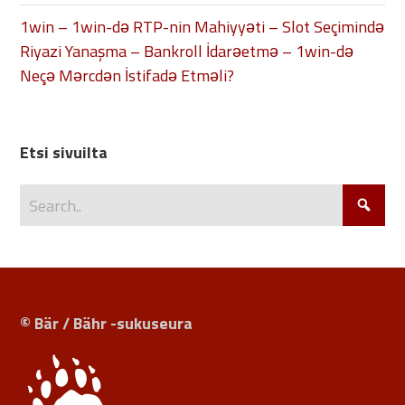
1win – 1win-də RTP-nin Mahiyyəti – Slot Seçimində
Riyazi Yanaşma – Bankroll İdarəetmə – 1win-də
Neçə Mərcdən İstifadə Etməli?
Etsi sivuilta
© Bär / Bähr -sukuseura