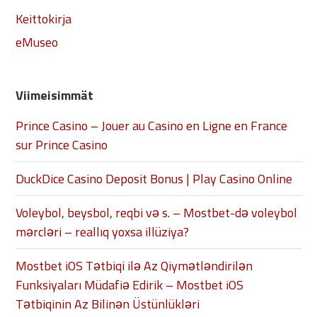
Keittokirja
eMuseo
Viimeisimmät
Prince Casino – Jouer au Casino en Ligne en France
sur Prince Casino
DuckDice Casino Deposit Bonus | Play Casino Online
Voleybol, beysbol, reqbi və s. – Mostbet-də voleybol
mərcləri – reallıq yoxsa illüziya?
Mostbet iOS Tətbiqi ilə Az Qiymətləndirilən
Funksiyaları Müdafiə Edirik – Mostbet iOS
Tətbiqinin Az Bilinən Üstünlükləri