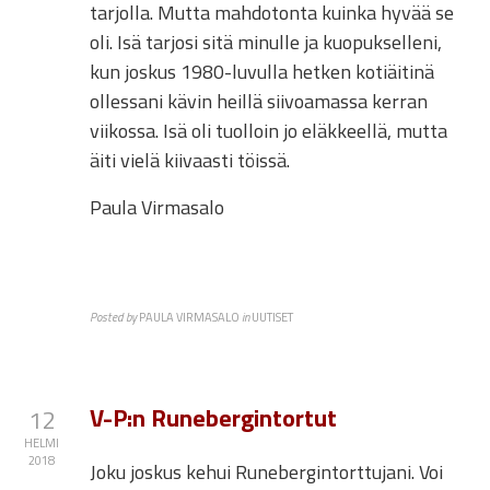
tarjolla. Mutta mahdotonta kuinka hyvää se
oli. Isä tarjosi sitä minulle ja kuopukselleni,
kun joskus 1980-luvulla hetken kotiäitinä
ollessani kävin heillä siivoamassa kerran
viikossa. Isä oli tuolloin jo eläkkeellä, mutta
äiti vielä kiivaasti töissä.
Paula Virmasalo
Posted by
PAULA VIRMASALO
in
UUTISET
V-P:n Runebergintortut
12
HELMI
2018
Joku joskus kehui Runebergintorttujani. Voi