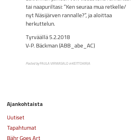
tai naapuriltasi: ”Ken seuraa mua retkelle/
nyt Näsijärven rannalle?”, ja aloittaa
herkuttelun.
Tyrväällä 5.2.2018
V-P. Bäckman (ABB_abe_AC)
Posted by
PAULA VIRMASALO
in
KEITTOKIRJA
Ajankohtaista
Uutiset
Tapahtumat
Bähr Goes Art