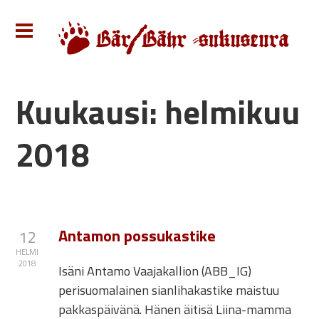
Kuukausi:
helmikuu
2018
Antamon possukastike
12
HELMI
2018
Isäni Antamo Vaajakallion (ABB_IG)
perisuomalainen sianlihakastike maistuu
pakkaspäivänä. Hänen äitisä Liina-mamma