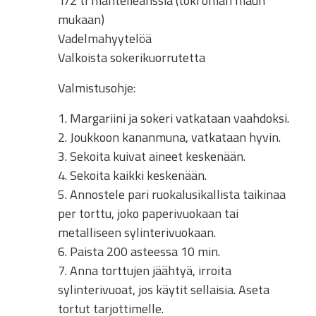
1/2 tl mantelieanssia (toki oman maun
mukaan)
Vadelmahyytelöä
Valkoista sokerikuorrutetta
Valmistusohje:
1. Margariini ja sokeri vatkataan vaahdoksi.
2. Joukkoon kananmuna, vatkataan hyvin.
3. Sekoita kuivat aineet keskenään.
4. Sekoita kaikki keskenään.
5. Annostele pari ruokalusikallista taikinaa
per torttu, joko paperivuokaan tai
metalliseen sylinterivuokaan.
6. Paista 200 asteessa 10 min.
7. Anna torttujen jäähtyä, irroita
sylinterivuoat, jos käytit sellaisia. Aseta
tortut tarjottimelle.