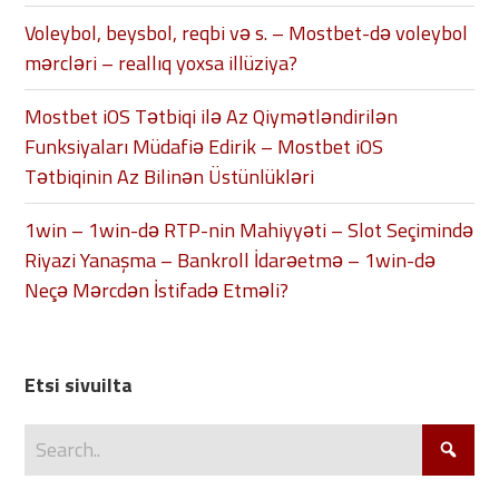
Voleybol, beysbol, reqbi və s. – Mostbet-də voleybol
mərcləri – reallıq yoxsa illüziya?
Mostbet iOS Tətbiqi ilə Az Qiymətləndirilən
Funksiyaları Müdafiə Edirik – Mostbet iOS
Tətbiqinin Az Bilinən Üstünlükləri
1win – 1win-də RTP-nin Mahiyyəti – Slot Seçimində
Riyazi Yanaşma – Bankroll İdarəetmə – 1win-də
Neçə Mərcdən İstifadə Etməli?
Etsi sivuilta