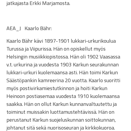
jatkajasta Erkki Marjamosta.
AEA_J
Kaarlo Bähr:
Kaarlo Bähr kävi 1897-1901 lukkari-urkurikoulua
Turussa ja Viipurissa. Hän on opiskellut myös
Helsingin musiikkiopistossa. Hän oli 1902 Vaasassa
v.t. urkurina ja vuodesta 1903 Karkun seurakunnan
lukkari-urkuri kuolemaansa asti. Hän toimi Karkun
Säästöpankin kamreerina 20 vuotta. Kaarlo suoritti
myös postivirkamiestutkinnon ja hoiti Karkun
Heinoon postiasemaa vuodesta 1910 kuolemaansa
saakka. Hän on ollut Karkun kunnanvaltuutettu ja
toiminut muissakin luottamustehtävissä. Hän on
perustanut Karkun suojeluskunnan soittokunnan,
johtanut sitä sekä nuorisoseuran ja kirkkokuoroa.