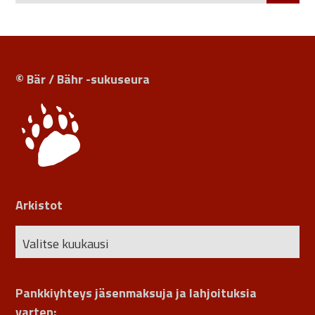
© Bär / Bähr -sukuseura
Arkistot
Pankkiyhteys jäsenmaksuja ja lahjoituksia
varten: