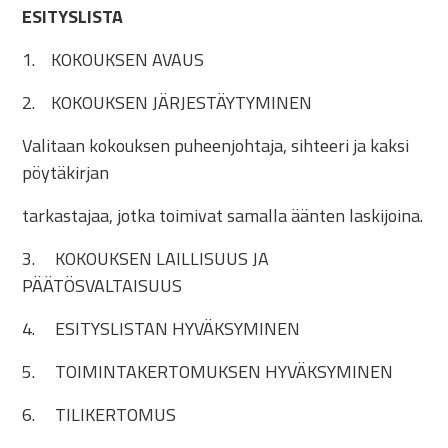
ESITYSLISTA
1. KOKOUKSEN AVAUS
2. KOKOUKSEN JÄRJESTÄYTYMINEN
Valitaan kokouksen puheenjohtaja, sihteeri ja kaksi
pöytäkirjan
tarkastajaa, jotka toimivat samalla äänten laskijoina.
3. KOKOUKSEN LAILLISUUS JA
PÄÄTÖSVALTAISUUS
4. ESITYSLISTAN HYVÄKSYMINEN
5. TOIMINTAKERTOMUKSEN HYVÄKSYMINEN
6. TILIKERTOMUS