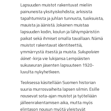
Lapsuuden muistot rakentuvat mieliin
painuneista yksityiskohdista; arkisista
tapahtumista ja juhlan tunnusta, tuoksuista,
mauista ja äänistä. Jokainen muistaa
lapsuuden kodin, koulun ja lähiympäristön
paikat sekä ihmiset omalla tavallaan. Nämä
muistot rakentavat identiteettiä,
ymmärrystä itsestä ja muista.
Sukupolvien
äänet
-kirja vie lukijansa Lempiäisten
sukuseuran jäsenten lapsuuteen 1920-
luvulta nykyhetkeen.
Teoksessa käsitellään Suomen historian
suuria murrosvaiheita lapsen silmin. Esille
nousevat sota-ajan muistot ja työteliään
jälleenrakentamisen aika, mutta myös
elintason nousun myötä yleistyvät