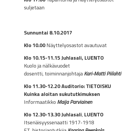
suljetaan
Sunnuntai 8.10.2017
Klo 10.00
Näyttelyosastot avautuvat
Klo 10.15-11.15
Juhlasali, LUENTO
Kuolo ja nälkävuodet
dosentti, toiminnanjohtaja
Kari-Matti Piilahti
Klo 11.30-12.20
Auditorio: TIETOISKU
Kuinka aloitan sukututkimuksen
Informaatikko
Maija Parviainen
Klo 12.30-13.30
Juhlasali
,
LUENTO
Itsenäisyyssenaatti 1917-1918
FT, historiantutkija
Kaarina Reenkola