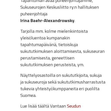
Tapahtuman avaa puheenjohtajamme,
Sukuseurojen Keskusliitto ry:n hallituksen
puheenjohtaja
Irina Baehr-Alexandrowsky
.
Tarjolla mm. kolme mielenkiintoista
yleisöluentoa kumpanakin
tapahtumapäivänä, tietoiskuja
sukututkimuksen aloittamisesta, sukuseuran
perustamisesta, geneettisen
sukututkimuksen perusteista, ym.
Näyttelyosastoilla on sukututkijoita, sukuja
ja sukuseuroja sekä sukututkimusharrastusta
tukevia yhteistyökumppaneita eri puolilta
Suomea.
Lue lisää täältä Vantaan
Seudun