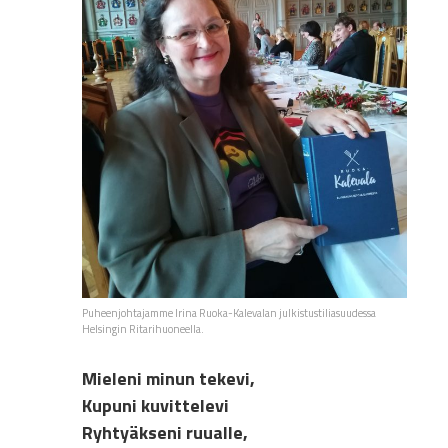
Puheenjohtajamme Irina Ruoka-Kalevalan julkistustiliasuudessa
Helsingin Ritarihuoneella.
Mieleni minun tekevi,
Kupuni kuvittelevi
Ryhtyäkseni ruualle,