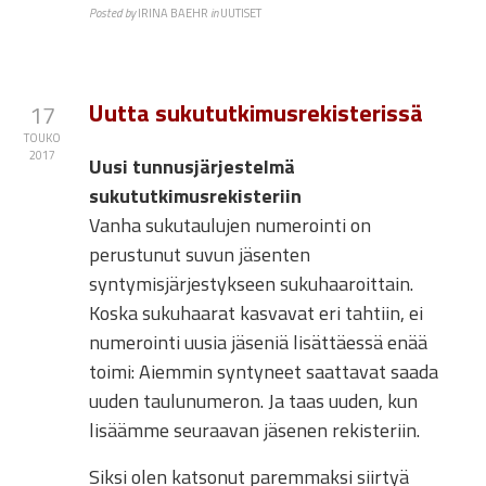
Posted by
IRINA BAEHR
in
UUTISET
Uutta sukututkimusrekisterissä
17
TOUKO
2017
Uusi tunnusjärjestelmä
sukututkimusrekisteriin
Vanha sukutaulujen numerointi on
perustunut suvun jäsenten
syntymisjärjestykseen sukuhaaroittain.
Koska sukuhaarat kasvavat eri tahtiin, ei
numerointi uusia jäseniä lisättäessä enää
toimi: Aiemmin syntyneet saattavat saada
uuden taulunumeron. Ja taas uuden, kun
lisäämme seuraavan jäsenen rekisteriin.
Siksi olen katsonut paremmaksi siirtyä