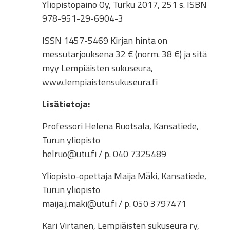
Yliopistopaino Oy, Turku 2017, 251 s. ISBN
978-951-29-6904-3
ISSN 1457-5469 Kirjan hinta on
messutarjouksena 32 € (norm. 38 €) ja sitä
myy Lempiäisten sukuseura,
www.lempiaistensukuseura.fi
Lisätietoja:
Professori Helena Ruotsala, Kansatiede,
Turun yliopisto
helruo@utu.fi / p. 040 7325489
Yliopisto-opettaja Maija Mäki, Kansatiede,
Turun yliopisto
maija.j.maki@utu.fi / p. 050 3797471
Kari Virtanen, Lempiäisten sukuseura ry,