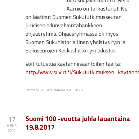
tietosuojavaltuutettu Reijo
Aarnio on tarkastanut. Ne
on laatinut Suomen Sukututkimusseuran
juridisen edunvalvontahankkeen
ohjausryhmä. Ohjausryhmässä oli myös
Suomen Sukuhistoriallinen yhdistys ry:n ja
Sukuseurojen Keskusliitto ry:n edustus.
Voit tutustua käytännesääntöihin täältä:
http://www.suvut.fi/Sukututkimuksen_kaytann
Posted by
PAULA VIRMASALO
in
UUTISET
Suomi 100 ­­-vuotta juhla lauantaina
17
19.8.2017
HEINÄ
2017