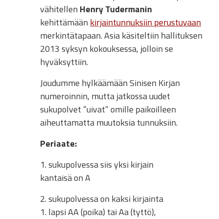
vähitellen
Henry Tudermanin
kehittämään
kirjaintunnuksiin perustuvaan
merkintätapaan. Asia käsiteltiin hallituksen
2013 syksyn kokouksessa, jolloin se
hyväksyttiin.
Joudumme hylkäämään Sinisen Kirjan
numeroinnin, mutta jatkossa uudet
sukupolvet ”uivat” omille paikoilleen
aiheuttamatta muutoksia tunnuksiin.
Periaate:
1. sukupolvessa siis yksi kirjain
kantaisä on A
2. sukupolvessa on kaksi kirjainta
1. lapsi AA (poika) tai Aa (tyttö),