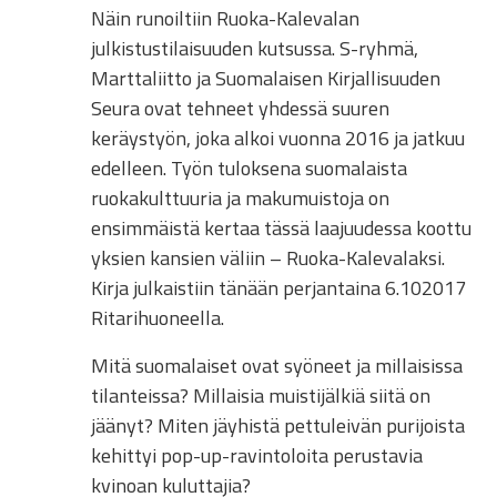
Näin runoiltiin Ruoka-Kalevalan
julkistustilaisuuden kutsussa. S-ryhmä,
Marttaliitto ja Suomalaisen Kirjallisuuden
Seura ovat tehneet yhdessä suuren
keräystyön, joka alkoi vuonna 2016 ja jatkuu
edelleen. Työn tuloksena suomalaista
ruokakulttuuria ja makumuistoja on
ensimmäistä kertaa tässä laajuudessa koottu
yksien kansien väliin – Ruoka-Kalevalaksi.
Kirja julkaistiin tän
ään perjantaina 6.102017
Ritarihuoneella.
Mitä suomalaiset ovat syöneet ja millaisissa
tilanteissa? Millaisia muistijälkiä siitä on
jäänyt? Miten jäyhistä pettuleivän purijoista
kehittyi pop-up-ravintoloita perustavia
kvinoan kuluttajia?