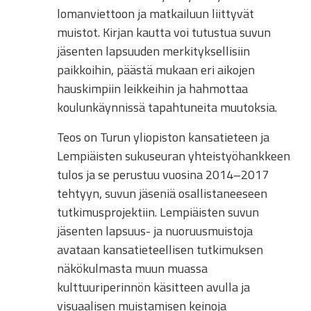
lomanviettoon ja matkailuun liittyvät
muistot. Kirjan kautta voi tutustua suvun
jäsenten lapsuuden merkityksellisiin
paikkoihin, päästä mukaan eri aikojen
hauskimpiin leikkeihin ja hahmottaa
koulunkäynnissä tapahtuneita muutoksia.
Teos on Turun yliopiston kansatieteen ja
Lempiäisten sukuseuran yhteistyöhankkeen
tulos ja se perustuu vuosina 2014–2017
tehtyyn, suvun jäseniä osallistaneeseen
tutkimusprojektiin. Lempiäisten suvun
jäsenten lapsuus- ja nuoruusmuistoja
avataan kansatieteellisen tutkimuksen
näkökulmasta muun muassa
kulttuuriperinnön käsitteen avulla ja
visuaalisen muistamisen keinoja