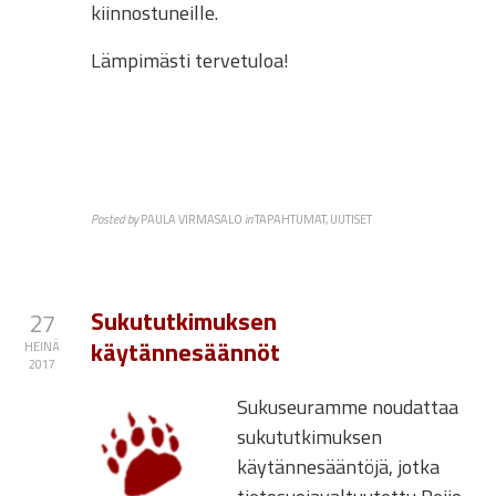
kiinnostuneille.
Lämpimästi tervetuloa!
Posted by
PAULA VIRMASALO
in
TAPAHTUMAT, UUTISET
Sukututkimuksen
27
käytännesäännöt
HEINÄ
2017
Sukuseuramme noudattaa
sukututkimuksen
käytännesääntöjä, jotka