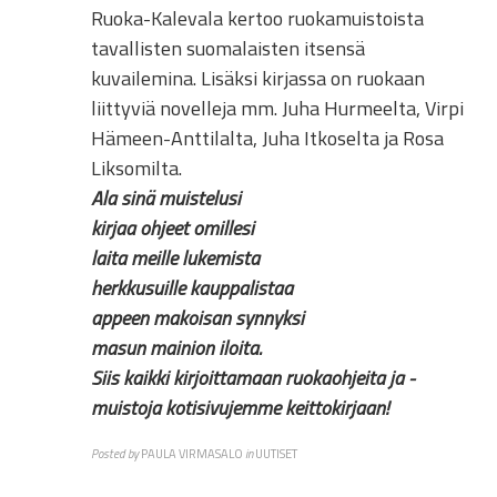
Ruoka-Kalevala kertoo ruokamuistoista
tavallisten suomalaisten itsensä
kuvailemina. Lisäksi kirjassa on ruokaan
liittyviä novelleja mm. Juha Hurmeelta, Virpi
Hämeen-Anttilalta, Juha Itkoselta ja Rosa
Liksomilta.
Ala sinä muistelusi
kirjaa ohjeet omillesi
laita meille lukemista
herkkusuille kauppalistaa
appeen makoisan synnyksi
masun mainion iloita.
Siis kaikki kirjoittamaan ruokaohjeita ja -
muistoja kotisivujemme keittokirjaan!
Posted by
PAULA VIRMASALO
in
UUTISET