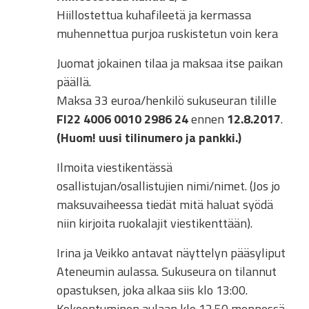
Hiillostettua kuhafileetä ja kermassa
muhennettua purjoa ruskistetun voin kera
Juomat jokainen tilaa ja maksaa itse paikan
päällä.
Maksa 33 euroa/henkilö sukuseuran tilille
FI22 4006 0010 2986 24
ennen
12.8.2017
.
(Huom! uusi tilinumero ja pankki.)
Ilmoita viestikentässä
osallistujan/osallistujien nimi/nimet. (Jos jo
maksuvaiheessa tiedät mitä haluat syödä
niin kirjoita ruokalajit viestikenttään).
Irina ja Veikko antavat näyttelyn pääsyliput
Ateneumin aulassa. Sukuseura on tilannut
opastuksen, joka alkaa siis klo 13:00.
Kokoontuminen aulaan klo 12.50 mennessä.