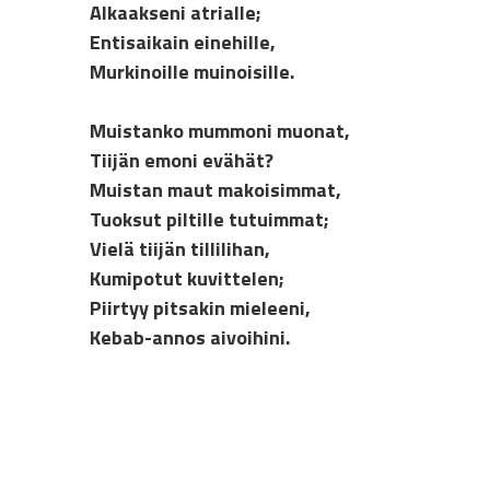
Alkaakseni atrialle;
Entisaikain einehille,
Murkinoille muinoisille.
Muistanko mummoni muonat,
Tiijän emoni evähät?
Muistan maut makoisimmat,
Tuoksut piltille tutuimmat;
Vielä tiijän tillilihan,
Kumipotut kuvittelen;
Piirtyy pitsakin mieleeni,
Kebab-annos aivoihini.