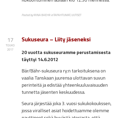
Posted by
IRINA BAEHR
in
TAPAHTUMAT, UUTISET
Sukuseura – Liity jäseneksi
17
TOUKO
2017
20 vuotta sukuseuramme perustamisesta
täyttyi 14.6.2012
Bär/Bähr-sukuseura ry:n tarkoituksena on
vaalia Tanskaan juurensa ulottavan suvun
perinteitä ja edistää yhteenkuuluvaisuuden
tunnetta jäsenten keskuudessa.
Seura järjestää joka 3. vuosi sukukokoukssen,
jossa viralliset asiat hoidettuamme olemme
nauttineet sekä hyvästä ateriasta, että