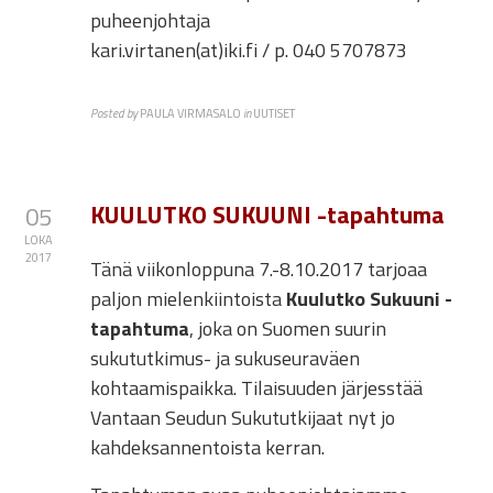
puheenjohtaja
kari.virtanen(at)iki.fi / p. 040 5707873
Posted by
PAULA VIRMASALO
in
UUTISET
KUULUTKO SUKUUNI -tapahtuma
05
LOKA
2017
Tänä viikonloppuna 7.-8.10.2017 tarjoaa
paljon mielenkiintoista
Kuulutko Sukuuni -
tapahtuma
, joka on Suomen suurin
sukututkimus- ja sukuseuraväen
kohtaamispaikka. Tilaisuuden järjesstää
Vantaan Seudun Sukututkijaat nyt jo
kahdeksannentoista kerran.