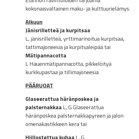
Elannon ravintoloiden tarjoama
kokonaisvaltainen maku- ja kulttuurielämys.
Alkuun
Jänisrilletteä ja kurpitsaa
L, jänisrilletteä, yrttimarinoitua kurpitsaa,
tattimajoneesia ja kurpitsaleipää tai
Mätipannacotta
L Hauenmätipannacotta, pikkelöityä
kurkkupastaa ja tillimajoneesia
PÄÄRUOAT
Glaseerattua häränposkea ja
palsternakkaa
L, G Glaseerattua
häränposkea palsternakkapyreen ja jalon
omenakastikkeen kera tai
Hiillostettua kuhaa
L, G