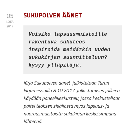
SUKUPOLVEN ÄÄNET
05
LOKA
2017
Voisiko lapsuusmuistoille 
rakentuva sukuteos 

inspiroida meidätkin uuden 
sukukirjan suunnitteluun? 
kysyy ylläpitäjä.
Kirja Sukupolven äänet julkistetaan Turun
kirjamessuilla 8.10.2017. Julkistamisen jälkeen
käydään paneelikeskustelu, jossa keskustellaan
paitsi teoksen sisällöstä myös lapsuus- ja
nuoruusmuistoista sukukirjan keskeisimpänä
lähteenä.