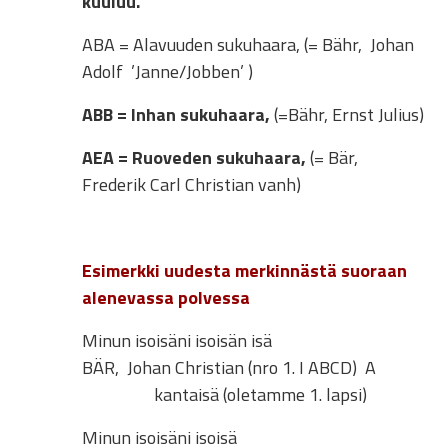
kuuluu.
ABA = Alavuuden sukuhaara, (= Bähr, Johan
Adolf ’Janne/Jobben’ )
ABB = Inhan sukuhaara,
(=Bähr, Ernst Julius)
AEA = Ruoveden sukuhaara,
(= Bär,
Frederik Carl Christian vanh)
Esimerkki uudesta merkinnästä suoraan
alenevassa polvessa
Minun isoisäni isoisän isä
BÄR, Johan Christian (nro 1. I ABCD) A
kantaisä (oletamme 1. lapsi)
Minun isoisäni isoisä