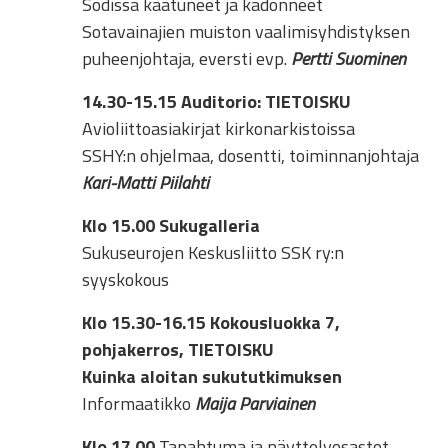
Sodissa kaatuneet ja kadonneet
Sotavainajien muiston vaalimisyhdistyksen
puheenjohtaja, eversti evp.
Pertti Suominen
14.30-15.15
Auditorio: TIETOISKU
Avioliittoasiakirjat kirkonarkistoissa
SSHY:n ohjelmaa, dosentti, toiminnanjohtaja
Kari-Matti Piilahti
Klo 15.00
Sukugalleria
Sukuseurojen Keskusliitto SSK ry:n
syyskokous
Klo 15.30-16.15
Kokousluokka 7,
pohjakerros, TIETOISKU
Kuinka aloitan sukututkimuksen
Informaatikko
Maija Parviainen
Klo 17.00
Tapahtuma ja näyttelyosastot