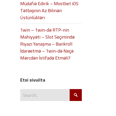
Müdafiə Edirik – Mostbet iOS
Tətbiqinin Az Bilinən
Üstünlükləri
1win – 1win-də RTP-nin
Mahiyyəti – Slot Seçimində
Riyazi Yanaşma – Bankroll
İdarəetmə – 1win-də Neçə
Mərcdən İstifadə Etməli?
Etsi sivuilta