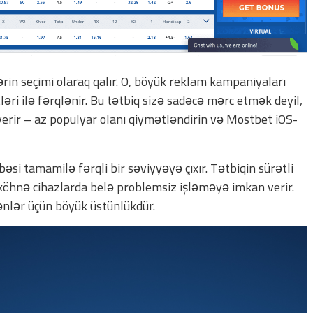
rin seçimi olaraq qalır. O, böyük reklam kampaniyaları
ləri ilə fərqlənir. Bu tətbiq sizə sadəcə mərc etmək deyil,
erir – az populyar olanı qiymətləndirin və Mostbet iOS-
si tamamilə fərqli bir səviyyəyə çıxır. Tətbiqin sürətli
 köhnə cihazlarda belə problemsiz işləməyə imkan verir.
ənlər üçün böyük üstünlükdür.