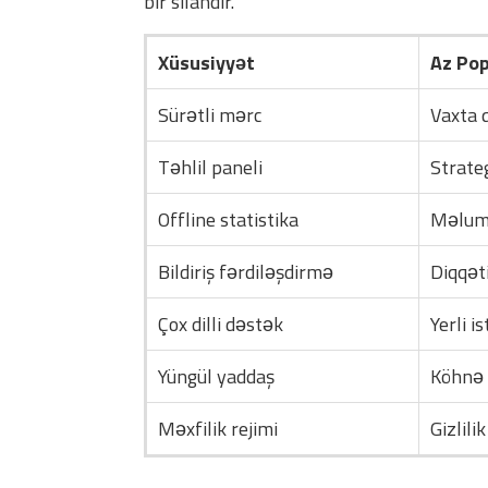
bir silahdır.
Xüsusiyyət
Az Pop
Sürətli mərc
Vaxta 
Təhlil paneli
Strate
Offline statistika
Məlum
Bildiriş fərdiləşdirmə
Diqqət
Çox dilli dəstək
Yerli i
Yüngül yaddaş
Köhnə 
Məxfilik rejimi
Gizlilik