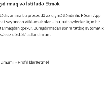
şdırmaq və İstifadə Etmək
dədir, amma bu proses də az qiymətləndirilir. Rəsmi App
bet saytından yükləmək olar – bu, autsayderlər üçün bir
 axtarmaqdan qorxur. Quraşdırmadan sonra tətbiq avtomatik
”səssiz dəstək” adlandırıram.
> Ümumi > Profil İdarəetmə)