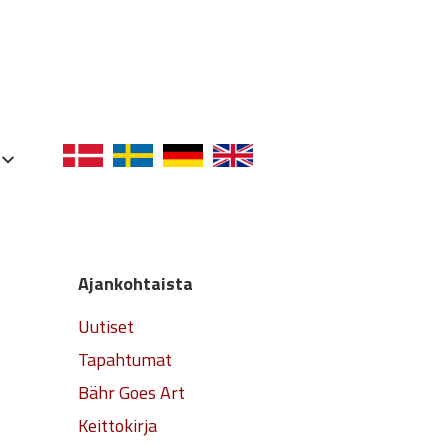
Ajankohtaista
Uutiset
Tapahtumat
Bähr Goes Art
Keittokirja