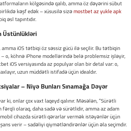
platformaların kölgəsində qalıb, amma öz dəyərini sübut
i birlikdə kəşf edək – xüsusilə sizə
mostbet az yukle apk
q əsl tapıntıdır.
n Üstünlükləri
 amma iOS tətbiqi öz səssiz gücü ilə seçilir. Bu tətbiqin
 – o, köhnə iPhone modellərində belə problemsiz işləyir,
bet iOS versiyasında az populyar olan bir detal var: o,
xlayır, uzun müddətli istifadə üçün idealdır.
siyalar – Niyə Bunları Sınamağa Dəyər
r ki, onlar çox vaxt laqeyd qalınır. Məsələn, ”Sürətli
n fərqli olaraq, daha sadə və sürətlidir, amma az adam
ə mobil cihazda sürətli qərarlar vermək istəyənlər üçün
şans verir – sadəliyi qiymətləndirənlər üçün əla seçimdir.