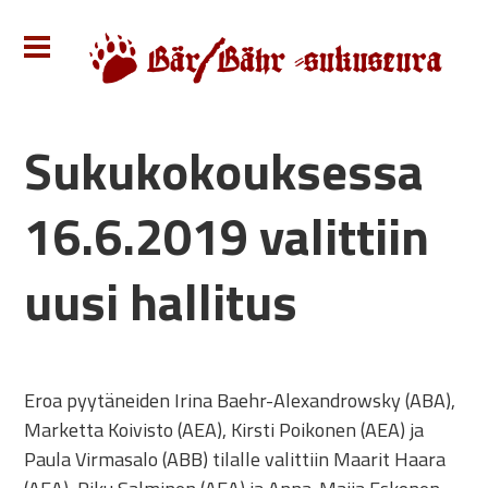
Sukukokouksessa
16.6.2019 valittiin
uusi hallitus
Eroa pyytäneiden Irina Baehr-Alexandrowsky (ABA),
Marketta Koivisto (AEA), Kirsti Poikonen (AEA) ja
Paula Virmasalo (ABB) tilalle valittiin Maarit Haara