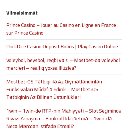
Viimeisimmät
Prince Casino – Jouer au Casino en Ligne en France
sur Prince Casino
DuckDice Casino Deposit Bonus | Play Casino Online
Voleybol, beysbol, reqbi və s. – Mostbet-də voleybol
mərcləri – reallıq yoxsa illüziya?
Mostbet iOS Tətbiqi ilə Az Qiymətləndirilən
Funksiyaları Müdafiə Edirik – Mostbet iOS
Tətbiqinin Az Bilinən Üstünlükləri
1win – 1win-də RTP-nin Mahiyyəti – Slot Seçimində
Riyazi Yanaşma – Bankroll İdarəetmə – 1win-də
Neçə Mərcdən İstifadə Etməli?