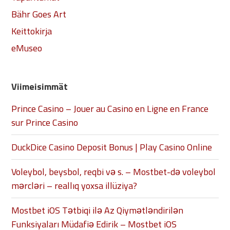
Bähr Goes Art
Keittokirja
eMuseo
Viimeisimmät
Prince Casino – Jouer au Casino en Ligne en France
sur Prince Casino
DuckDice Casino Deposit Bonus | Play Casino Online
Voleybol, beysbol, reqbi və s. – Mostbet-də voleybol
mərcləri – reallıq yoxsa illüziya?
Mostbet iOS Tətbiqi ilə Az Qiymətləndirilən
Funksiyaları Müdafiə Edirik – Mostbet iOS