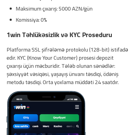
Maksimum çıxarış: 5000 AZN/gün
Komissiya: 0%
1win Təhlükəsizlik və KYC Proseduru
Platforma SSL şifrələmə protokolu (128-bit) istifadə
edir. KYC (Know Your Customer) prosesi depozit
çıxarışı üçün məcburidir. Tələb olunan sənədlər:
şəxsiyyət vəsiqəsi, yaşayış ünvanı təsdiqi, ödəniş
metodu təsdiqi. Orta yoxlama müddəti 24 saatdır.