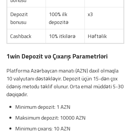
bonusu
Depozit
100% ilk
x3
bonusu
depozitə
Cashback
10% itkilərə
Həftəlik
1win Depozit və Çıxarış Parametrləri
Platforma Azərbaycan manatı (AZN) daxil olmaqla
10 valyutanı dəstəkləyir. Depozit üçün 15-dən çox
ödəniş metodu təklif olunur. Orta emal müddəti 5-30
dəqiqədir.
Minimum depozit: 1 AZN
Maksimum depozit: 10000 AZN
Minimum çıxarış: 10 AZN