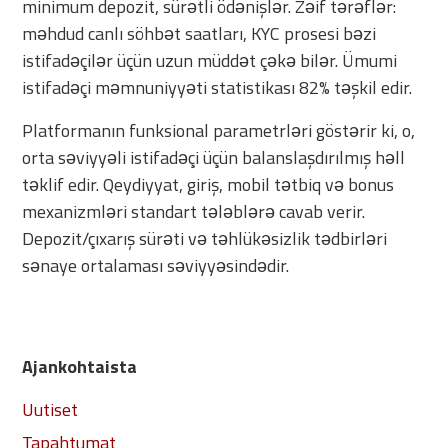
minimum depozit, sürətli ödənişlər. Zəif tərəflər:
məhdud canlı söhbət saatları, KYC prosesi bəzi
istifadəçilər üçün uzun müddət çəkə bilər. Ümumi
istifadəçi məmnuniyyəti statistikası 82% təşkil edir.
Platformanın funksional parametrləri göstərir ki, o,
orta səviyyəli istifadəçi üçün balanslaşdırılmış həll
təklif edir. Qeydiyyat, giriş, mobil tətbiq və bonus
mexanizmləri standart tələblərə cavab verir.
Depozit/çıxarış sürəti və təhlükəsizlik tədbirləri
sənaye ortalaması səviyyəsindədir.
Ajankohtaista
Uutiset
Tapahtumat